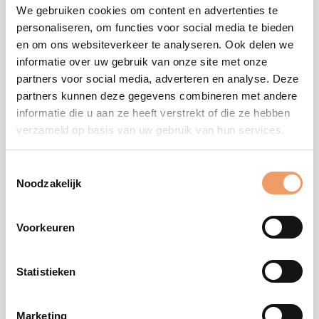
We gebruiken cookies om content en advertenties te
personaliseren, om functies voor social media te bieden
en om ons websiteverkeer te analyseren. Ook delen we
KINDERFEESTJE
ACTIEVE START 12
informatie over uw gebruik van onze site met onze
WEKEN 2-3 JAAR
€
62,50
partners voor social media, adverteren en analyse. Deze
€
175,00
partners kunnen deze gegevens combineren met andere
Toevoegen aan
informatie die u aan ze heeft verstrekt of die ze hebben
Toevoegen aan
winkelwagen
verzameld op basis van uw gebruik van hun services.
winkelwagen
Toestemmingsselectie
Noodzakelijk
Voorkeuren
ACTIEVE START 12
COACHING | 1 OP 1
WEKEN 0-1 JAAR
€
85,00
€
175,00
Statistieken
Toevoegen aan
Toevoegen aan
winkelwagen
Marketing
winkelwagen