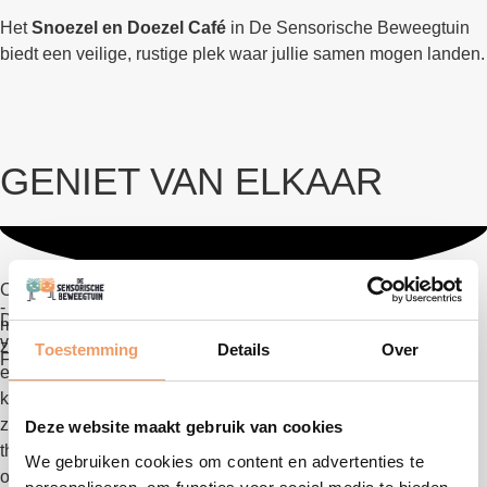
Het
Snoezel en Doezel Café
in De Sensorische Beweegtuin
biedt een veilige, rustige plek waar jullie samen mogen landen.
GENIET VAN ELKAAR
Charlotte
-
De diverse speelelementen prikkelen zijn zintuigen en helpen
mama
van
zijn coördinatie en evenwicht. Ook de rustige hoek waarin je
Toestemming
Details
Over
Finn
even in een afgesloten wereld bent is ideaal om tot rust te
komen. De veilige, uitnodigende omgeving geeft hem
zelfvertrouwen en stimuleert zijn ontwikkeling. Ik durf hem nu
Deze website maakt gebruik van cookies
thuis ook wat vrijer te laten. Een absolute aanrader voor
We gebruiken cookies om content en advertenties te
ouders!